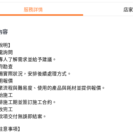
服務詳情
店家
內容
說明】

電詢問

專人了解需求並給予建議。

府勘查

場實際狀況，安排後續處理方式。

用報價

業流程與難易度、使用的產品與耗材並提供報價。

始施工

排施工期並簽訂施工合約。

收完工

款項交付無誤即結案。

注意事項】
