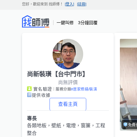
您好，歡迎來到
找師傅
！
[登入]
[註冊]
一鍵叫修 3分鐘回覆
尚新裝璜【台中門市】
尚無評價
實名驗證
｜服務分類
#居家修繕/裝潢
提供收據
查看主頁
專長
免費
各類地板，壁紙，電燈，窗簾，工程
整合