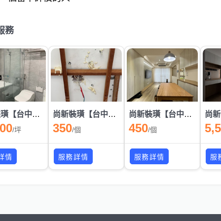
服務
尚新裝璜【台中門市】- 浴室翻新/打除/清運/泥作/貼磚/防水
尚新裝璜【台中門市】- 漏水抓漏/打針 老屋抓漏 浴室抓漏
尚新裝璜【台中門市】- LED燈具安裝(保固一年)/崁燈/吸頂燈/軌道燈
000
350
450
5,
/
坪
/
個
/
個
詳情
服務詳情
服務詳情
服