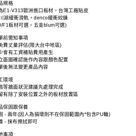
品規格

E1-V313歐洲進口板材，台灣工廠貼皮

 川湖緩衝滑軌，denco緩衝絞鍊

0/F1板材可選，五金blum可選)

單前需知事項

免費丈量評估(限大台中地區)

少會有工資補貼費用產生

立面圖確認施作內容跟顏色配置

單後無法變更產品內容

工環境

癌等牆面狀況建議先處理完成

留有除了安裝位置之外的板材放置區

品保固跟保養

 - 兩年(因人為損壞則不在保固範圍內*包含PU輪)

 - 抹布擦拭即可

他事項
