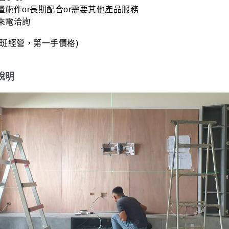
量施作or長期配合or需要其他產品服務

來電洽詢

工班經營，第一手價格)
說明