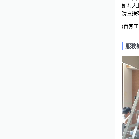
如有大
請直接
(自有
服務