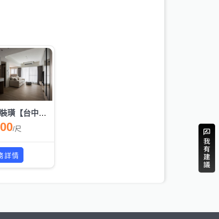
尚新裝璜【台中門市】- (衣櫃)系統櫃設計/安裝
500
/
尺
務詳情