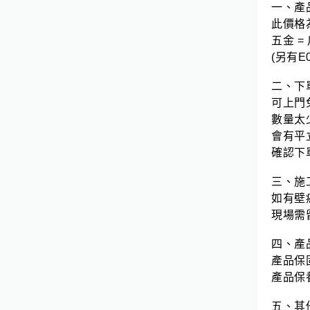
一、產
此價格為
五金 =
(另有E
二、下
可上門
數量太
會有平
確認下
三、施
如有壁
現場需
四、產
產品保固
產品保養
五、其