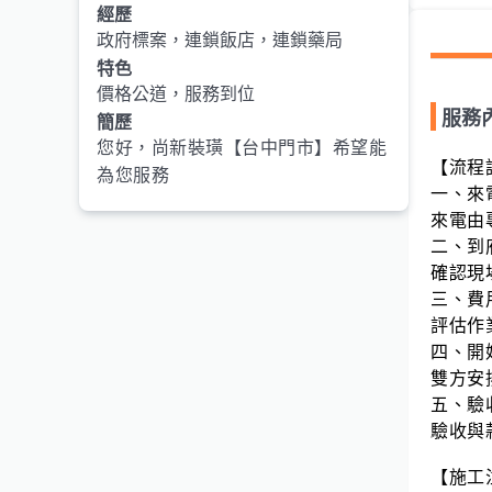
經歷
政府標案，連鎖飯店，連鎖藥局
特色
價格公道，服務到位
服務
簡歷
您好，尚新裝璜【台中門市】希望能
【流程
為您服務
一、來
來電由
二、到
確認現
三、費
評估作
四、開
雙方安
五、驗
驗收與
【施工