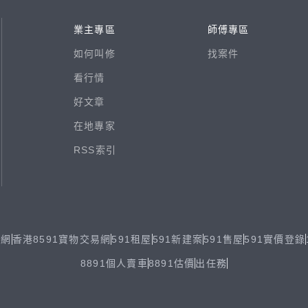
業主專區
師傅專區
如何叫修
找案件
看行情
好文章
在地專家
RSS索引
易網
香港8591寶物交易網
591租屋
591新建案
591售屋
591實價登錄
8891個人賣車
8891估價
出任務