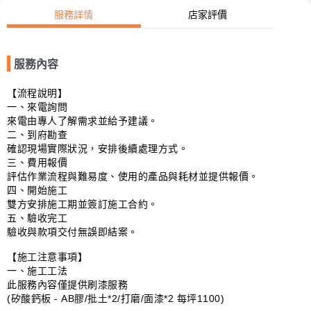
服務詳情
店家評價
服務內容
【流程說明】　

一、來電詢問

來電由專人了解需求並給予建議。

二、到府勘查

確認現場實際狀況，安排後續處理方式。

三、費用報價

評估作業流程與難易度、使用的產品與耗材並提供報價。

四、開始施工

雙方安排施工期並簽訂施工合約。

五、驗收完工

驗收與款項交付無誤即結案。

【施工注意事項】

一、施工工法

此服務內容僅提供刷漆服務

(矽酸鈣板 - AB膠/批土*2/打磨/面漆*2 每坪1100)
