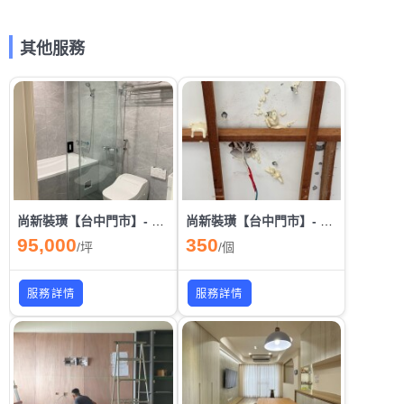
其他服務
尚新裝璜【台中門市】- 浴室翻新/打除/清運/泥作/貼磚/防水
尚新裝璜【台中門市】- 漏水抓漏/打針 老屋抓漏 浴室抓漏
95,000
350
/
坪
/
個
服務詳情
服務詳情