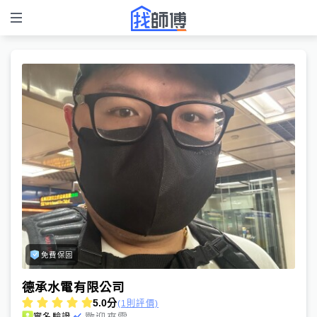
免費保固
德承水電有限公司
5.0
分
(1則評價)
歡迎來電
實名驗證