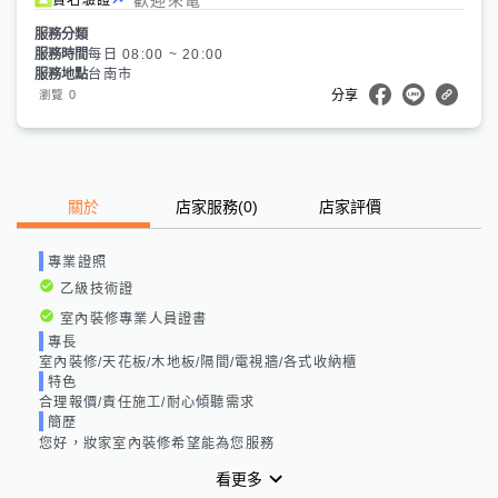
服務分類
服務時間
每日 08:00 ~ 20:00
服務地點
台南市
0
瀏覽
分享
關於
店家服務
(
0
)
店家評價
專業證照
乙級技術證
室內裝修專業人員證書
專長
室內裝修/天花板/木地板/隔間/電視牆/各式收納櫃
特色
合理報價/責任施工/耐心傾聽需求
簡歷
您好，妝家室內裝修希望能為您服務
看更多