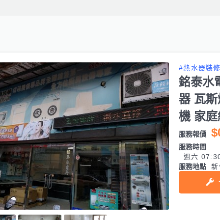
#熱水器裝
銘泰水電
器 瓦斯
機 家
$
服務報價
服務時間
週六 07:3
服務地點
新