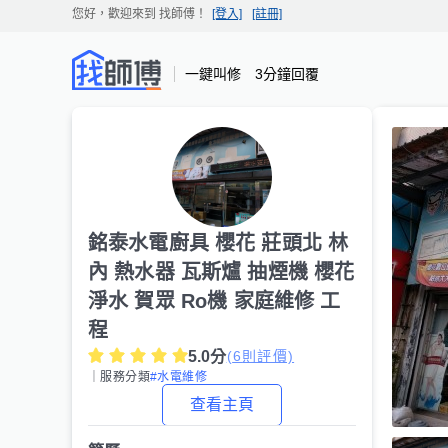
您好，歡迎來到
找師傅
！
[登入]
[註冊]
一鍵叫修 3分鐘回覆
銘泰水電廚具 櫻花 莊頭北 林
內 熱水器 瓦斯爐 抽煙機 櫻花
淨水 賀眾 Ro機 家庭維修 工
程
5.0
分
(
6
則評價)
｜服務分類
#水電維修
查看主頁