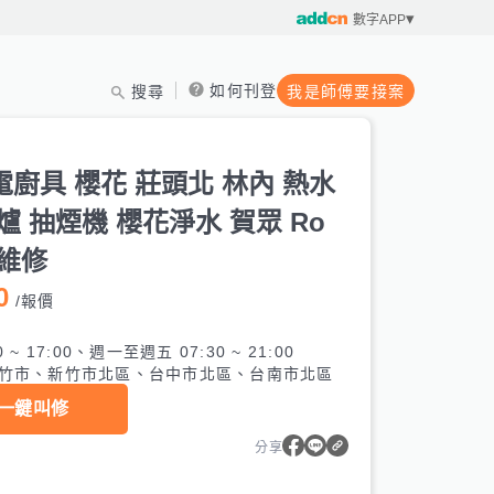
數字APP
如何刊登
搜尋
我是師傅要接案
修
廚具 櫻花 莊頭北 林內 熱水
爐 抽煙機 櫻花淨水 賀眾 Ro
庭維修
0
/
報價
0 ~ 17:00、週一至週五 07:30 ~ 21:00
竹市、新竹市北區、台中市北區、台南市北區
一鍵叫修
分享