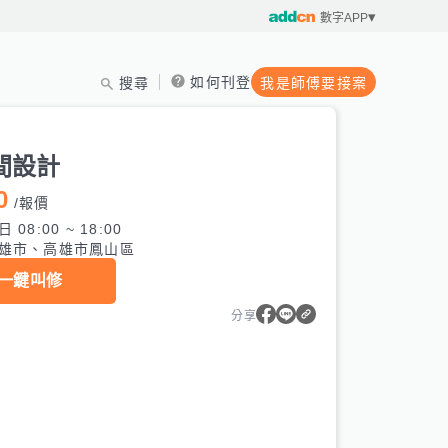
數字APP
如何刊登
搜尋
我是師傅要接案
間設計
0
/
報價
 08:00 ~ 18:00
雄市、高雄市鳳山區
一鍵叫修
分享