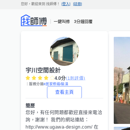
您好，歡迎來到
找師傅
！
[登入]
[註冊]
一鍵叫修 3分鐘回覆
宇川空間設計
4.0
分
(
1
則評價)
｜服務分類
#居家修繕/裝潢
查看主頁
簡歷
您好，有任何問題都歡迎直接來電洽
詢，謝謝！ 我們的網站連結：
http://www.ugawa-design.com/ 在