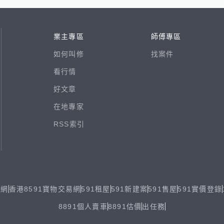
業主專區
師傅專區
如何叫修
找案件
看行情
好文章
在地專家
RSS索引
易網
香港8591寶物交易網
591租屋
591新建案
591售屋
591實價登錄
8891個人賣車
8891估價
出任務