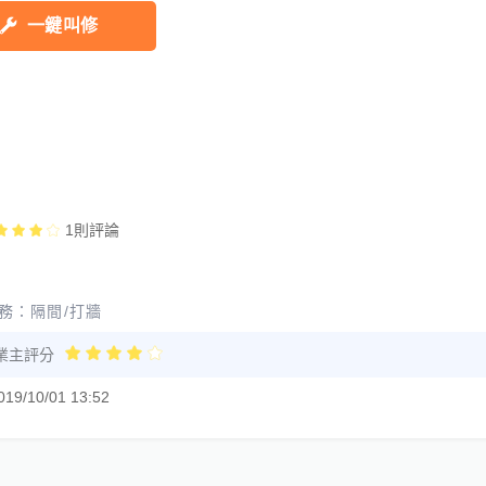
一鍵叫修
1
則評論
務：
隔間/打牆
業主評分
019/10/01 13:52