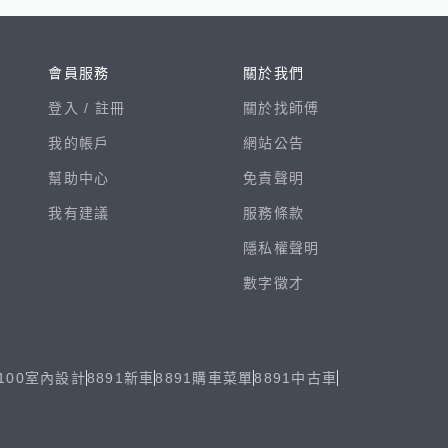
會員服務
關於我們
登入 /
註冊
關於找師傅
我的帳戶
網站公告
幫助中心
免責聲明
我有建議
服務條款
隱私權聲明
數字徵才
100室內設計
8891新車
8891購車菜單
8891中古車