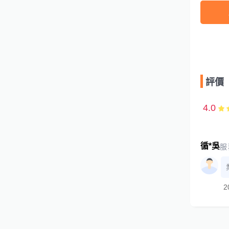
評價
4.0
循*吳
服
2