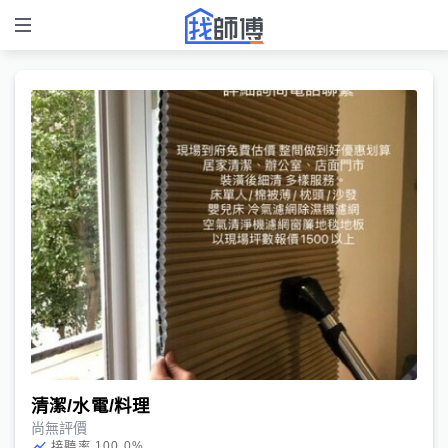
清潔/水電/料理
尚無評價
100.0
%
接聽率