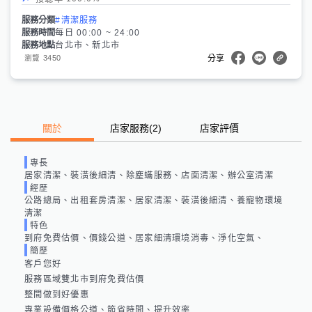
服務分類
#清潔服務
服務時間
每日 00:00 ~ 24:00
服務地點
台北市、新北市
3450
瀏覽
分享
關於
店家服務
(
2
)
店家評價
專長
居家清潔、裝潢後細清、除塵蟎服務、店面清潔、辦公室清潔
經歷
公路總局、出租套房清潔、居家清潔、裝潢後細清、養寵物環境
清潔
特色
到府免費估價、價錢公道、居家細清環境消毒、淨化空氣、
簡歷
客戶您好

服務區域雙北市到府免費估價

整間做到好優惠

專業設備價格公道、節省時間、提升效率
