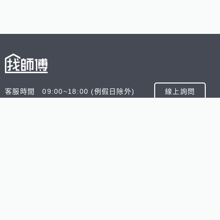
客服時間 09:00~18:00 (例假日除外)
線上詢問
客服信箱 service@945.com.tw
公司名稱 數字科技股份有限公司
追蹤我們
518熊班
518找好公司
小雞上工
台灣8591寶物交