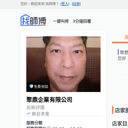
您好，歡迎來到
找師傅
！
[登入]
[註冊]
一鍵叫修 3分鐘回覆
簡
您好
免費保固
聚鼎企業有限公司
尚無評價
店家
歡迎來電
服務分類
店家目