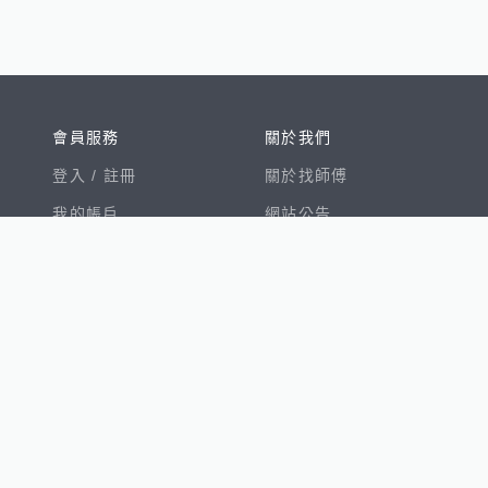
會員服務
關於我們
登入 /
註冊
關於找師傅
我的帳戶
網站公告
幫助中心
免責聲明
我有建議
服務條款
隱私權聲明
數字徵才
100室內設計
8891新車
8891購車菜單
8891中古車