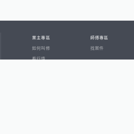
業主專區
師傅專區
如何叫修
找案件
看行情
好文章
在地專家
RSS索引
易網
香港8591寶物交易網
591租屋
591新建案
591售屋
591實價登錄