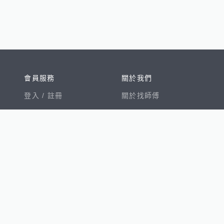
會員服務
關於我們
登入 /
註冊
關於找師傅
我的帳戶
網站公告
幫助中心
免責聲明
我有建議
服務條款
隱私權聲明
數字徵才