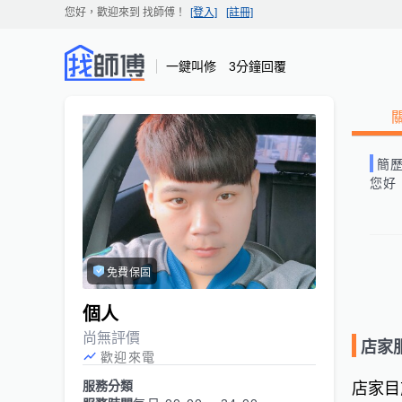
您好，歡迎來到
找師傅
！
[登入]
[註冊]
一鍵叫修 3分鐘回覆
簡
您好
免費保固
個人
尚無評價
店家
歡迎來電
服務分類
店家目