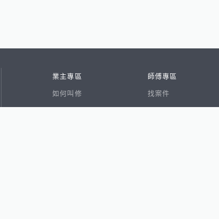
業主專區
師傅專區
如何叫修
找案件
看行情
好文章
在地專家
RSS索引