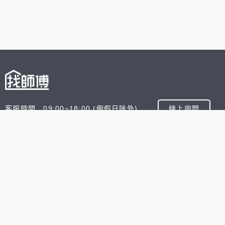
客服時間 09:00~18:00 (例假日除外)
線上詢問
客服信箱 service@945.com.tw
公司名稱 數字科技股份有限公司
追蹤我們