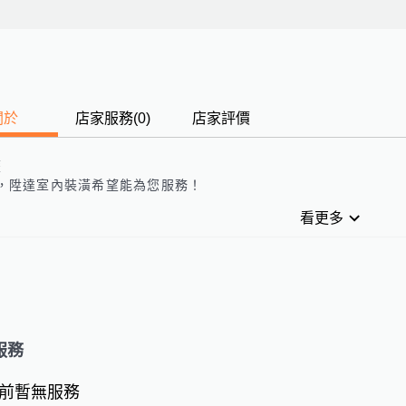
關於
店家服務
(
0
)
店家評價
歷
，
陞達室內裝潢
希望能為您服務！
看更多
服務
前暫無服務