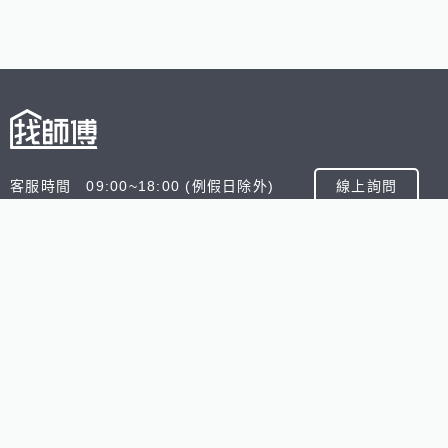
客服時間 09:00~18:00 (例假日除外)
線上詢問
客服信箱 service@945.com.tw
公司名稱 數字科技股份有限公司
追蹤我們
518熊班
518找好公司
小雞上工
台灣8591寶物交