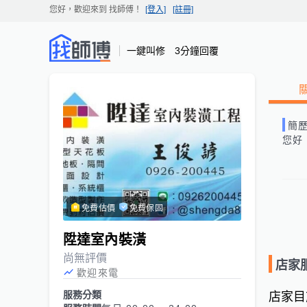
您好，歡迎來到
找師傅
！
[登入]
[註冊]
一鍵叫修 3分鐘回覆
簡
您好
免費估價
免費保固
陞達室內裝潢
尚無評價
店家
歡迎來電
服務分類
店家目