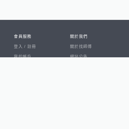
會員服務
關於我們
登入 /
註冊
關於找師傅
我的帳戶
網站公告
幫助中心
免責聲明
我有建議
服務條款
隱私權聲明
數字徵才
100室內設計
8891新車
8891購車菜單
8891中古車