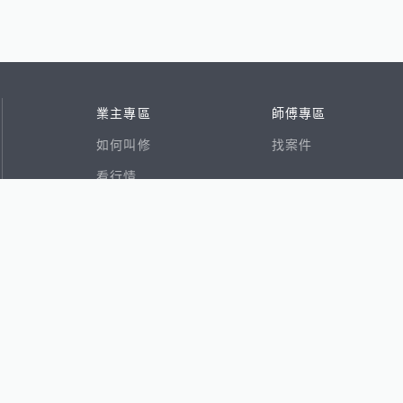
業主專區
師傅專區
如何叫修
找案件
看行情
好文章
在地專家
RSS索引
易網
香港8591寶物交易網
591租屋
591新建案
591售屋
591實價登錄