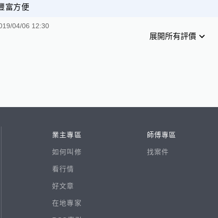
豐富方便
019/04/06 12:30
展開所有評價
業主專區
師傅專區
如何叫修
找案件
看行情
好文章
在地專家