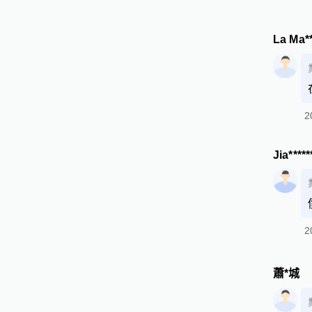
La Ma*
2
Jia****
2
蕭*城