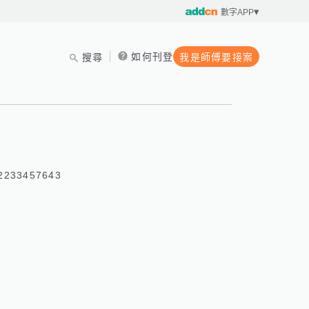
數字APP
如何刊登
搜尋
我是師傅要接案
233457643 
