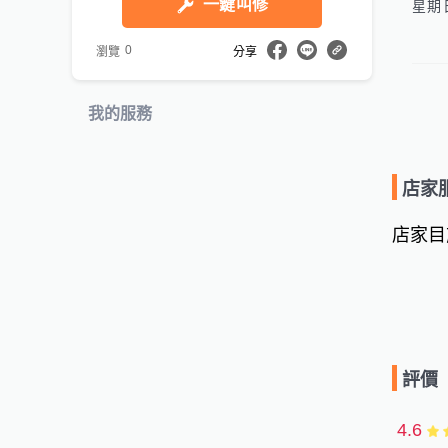
一鍵叫修
0
瀏覽
分享
我的服務
店家
店家目
評價
4.6