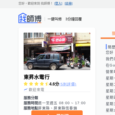
您好，歡迎來到
找師傅
！
[登入]
[註冊]
一鍵叫修 3分鐘回覆
簡
您好
我們
在Goo
營業
東昇水電行
星期一:
4.6
分
(5則評價)
星期二:
歡迎來電
星期三:
星期四:
服務分類
服務時間
週一至週五 08:00 ~ 17:00
星期五:
服務地點
屏東縣、屏東縣恆春鎮
星期六