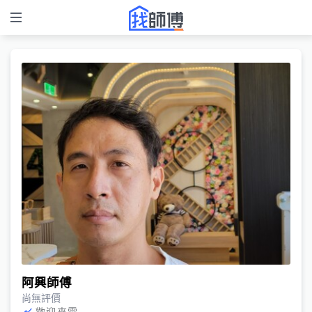
阿興師傅
尚無評價
歡迎來電