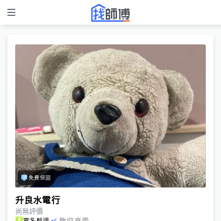
免費保固
升良水電行
尚無評價
歡迎來電
實名驗證