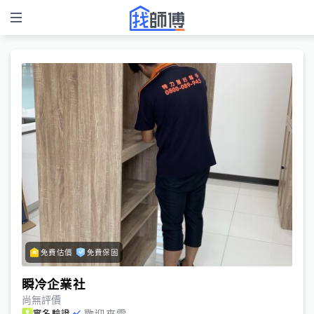
免費估價
免費保固
瞬冷企業社
尚無評價
歡迎來電
實名驗證