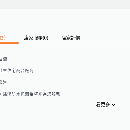
關於
店家服務
(
0
)
店家評價
長
油漆
歷
社會住宅配合廠商
色
公道
歷
，銘鴻防水抓漏希望能為您服務
看更多