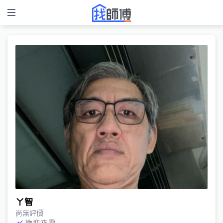
ㄚ智
尚無評價
歡迎來電