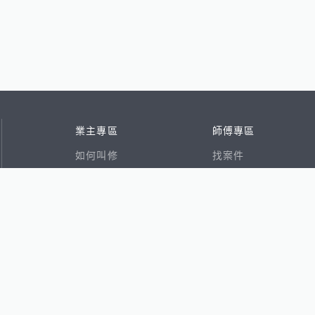
業主專區
師傅專區
如何叫修
找案件
看行情
好文章
在地專家
RSS索引