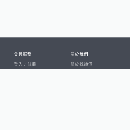
會員服務
關於我們
登入 /
註冊
關於找師傅
我的帳戶
網站公告
幫助中心
免責聲明
我有建議
服務條款
隱私權聲明
數字徵才