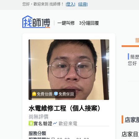
您好，歡迎來到
找師傅
！
[登入]
[註冊]
一鍵叫修 3分鐘回覆
簡
您好
免費估價
免費保固
水電維修工程（個人接案）
尚無評價
店家
實名驗證
歡迎來電
服務分類
店家目