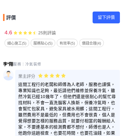
留下評價
評價
4.6
25
則評論
細心施工(5)
服務貼心(5)
有效率(5)
價錢合理(4)
李*翔
服務：
冷氣裝修
業主評分
這間工程行的老闆和師傅為人老師，服務也謹慎，
專業知識也足夠，最近請他們維修並保養冷氣，雖
然冷氣已經10幾年了，但他們還是很耐心的幫忙尋
找材料，不會一直洗腦客人換新，保養冷氣時，也
會幫忙包家具，避免家具被水用髒；這間工程行，
雖然費用不是最低的，但費用也不會很貴，個人是
覺得想要怎樣的服務品質，就要付相當的報酬給人
家，不要連基本的檢測費都不想付，師傅也是人，
他跑你這趟檢查，也要花時間，也要花油錢，如果