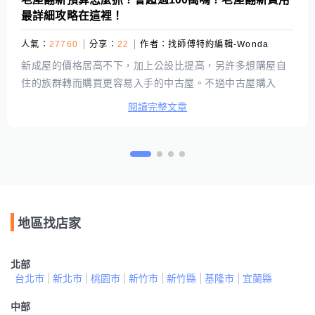
理給你！
人氣：
31870
分享：
24
作者：
找師傅特約編輯-Wonda
「漏水了，該怎麼辦？！」可能有很多人在發現漏水的第一
時刻會感覺很慌張，若家中出現漏水問題時，當務之急就是
先透過抓漏找出漏水點，再對症下藥，才能有效從根源防堵
閱讀完整文章
漏水現象，徹底解決家中漏水的問題。不過，漏水處理、抓
漏工程大概需要準備多少預算才夠呢？相信很多人心中會有
這個疑問，因此本篇將針對漏水可能需要的費用進行整理，
如果有抓漏需求的時候免緊張！先看過以下文章，就知道預
算該如何準備囉！
地區找店家
北部
台北市
新北市
桃園市
新竹市
新竹縣
基隆市
宜蘭縣
中部