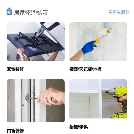
看所有服務
居家修繕/裝潢
家電裝修
牆面/天花板/地板
櫥櫃/傢俱
門窗裝修