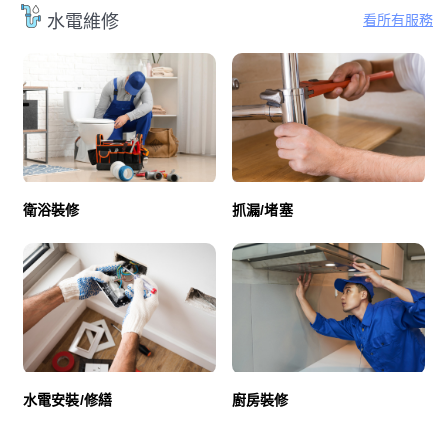
看所有服務
水電維修
衛浴裝修
抓漏/堵塞
廚房裝修
水電安裝/修繕