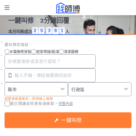
一鍵叫修 3分鐘回覆
2
5
,
3
8
1
本月叫修成功
人
要叫修的項目
水電維修安裝
居家修繕/裝潢
清潔服務
師傅會根據需求，即時線上報價
我已閱讀並同意
各項條款。
完整內容
一鍵叫修