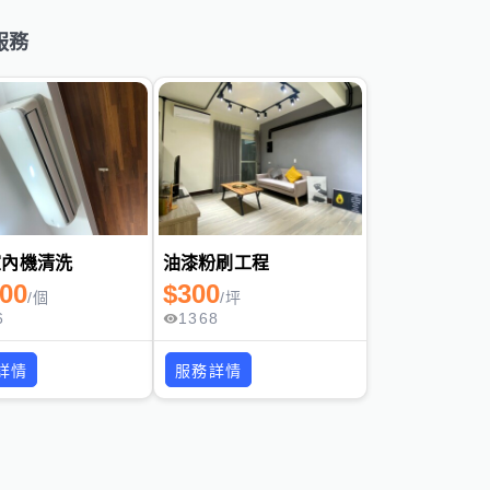
服務
室內機清洗
油漆粉刷工程
200
$
300
/
個
/
坪
6
1368
詳情
服務詳情