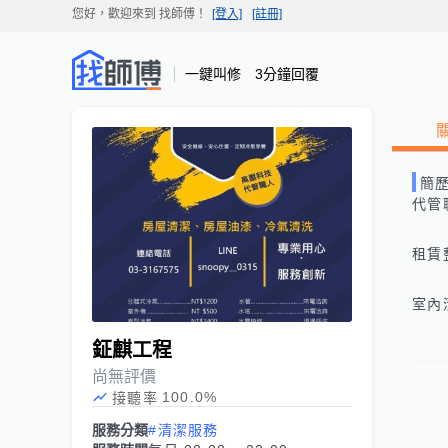
您好，歡迎來到
找師傅
！
[登入]
[註冊]
一鍵叫修 3分鐘回覆
簡
代管職人
租賃整理
鉦麒工程
尚無評價
100.0
%
接聽率
服務分類
#清潔服務