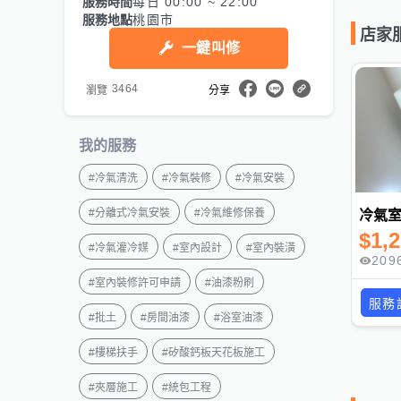
服務時間
每日 00:00 ~ 22:00
服務地點
桃園市
店家
一鍵叫修
3464
瀏覽
分享
我的服務
#
冷氣清洗
#
冷氣裝修
#
冷氣安裝
#
分離式冷氣安裝
#
冷氣維修保養
冷氣
$
1,
#
冷氣灌冷媒
#
室內設計
#
室內裝潢
209
#
室內裝修許可申請
#
油漆粉刷
服務
#
批土
#
房間油漆
#
浴室油漆
#
樓梯扶手
#
矽酸鈣板天花板施工
#
夾層施工
#
統包工程