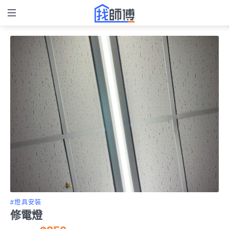
#燈具安裝
修電燈