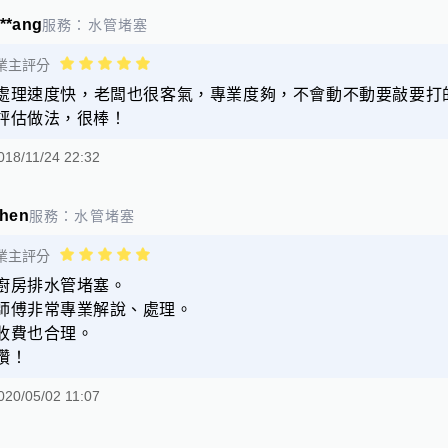
***ang
服務：
水管堵塞
業主評分
處理速度快，老闆也很客氣，專業度夠，不會動不動要敲要打
評估做法，很棒！
018/11/24 22:32
*hen
服務：
水管堵塞
業主評分
廚房排水管堵塞。
師傅非常專業解說、處理。
收費也合理。
讚！
020/05/02 11:07