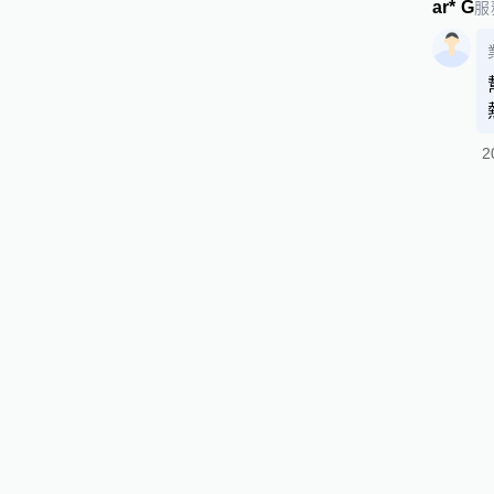
ar* G
服
2