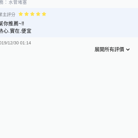
務：
水管堵塞
業主評分
幫你推薦~!!
熱心.實在.便宜
019/12/30 01:14
展開所有評價