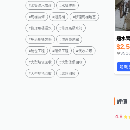
#
水管漏水處理
#
水管維修
#
馬桶裝修
#
通馬桶
#
修理馬桶堵塞
#
修理馬桶漏水
#
修理馬桶水箱
#
免治馬桶裝修
#
流理臺堵塞
$
2,
#
統包工程
#
環保工程
#
代收垃圾
951
#
大型垃圾回收
#
大型傢俱回收
服務
#
大型地毯回收
#
冰箱回收
評價
4.8