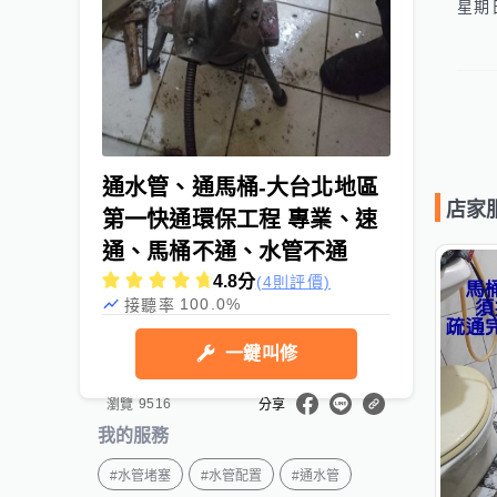
通水管、通馬桶-大台北地區
店家
第一快通環保工程 專業、速
通、馬桶不通、水管不通
4.8
分
(4則評價)
100.0
%
接聽率
服務分類
#水電維修
一鍵叫修
服務時間
週一至週五 07:30 ~ 21:00、週六日
08:00 ~ 17:30
9516
瀏覽
分享
服務地點
新北市、新北市蘆洲區
我的服務
#
水管堵塞
#
水管配置
#
通水管