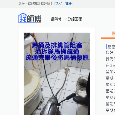
您好，歡迎來到
找師傅
！
[登入]
[註冊]
一鍵叫修 3分鐘回覆
簡
您好
我們的網
在Goo
營業
星期一:
星期二:
星期三:
星期四:
星期五:
星期六: