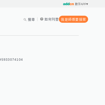
數字APP
如何刊登
搜尋
我是師傅要接案
5933074104 
