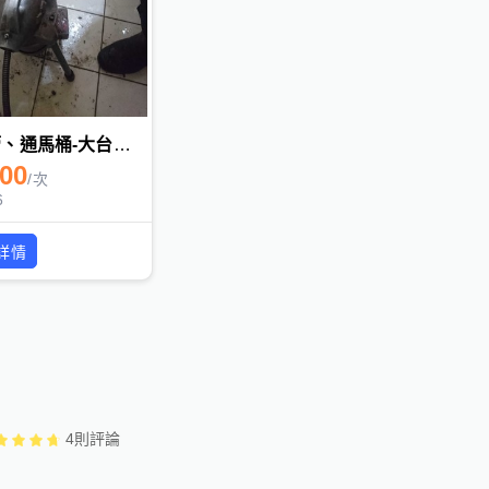
通水管、通馬桶-大台北地區 第一快通環保工程 專業、速通、馬桶不通、水管不通
500
/
次
6
詳情
4
則評論