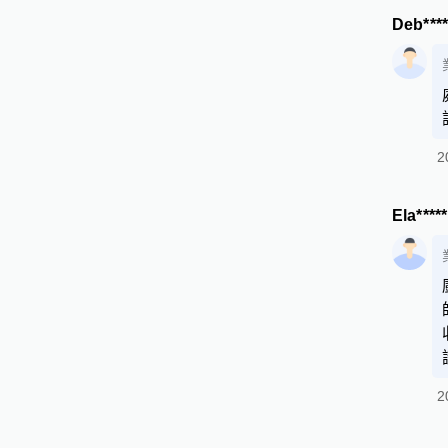
Deb***
2
Ela****
2