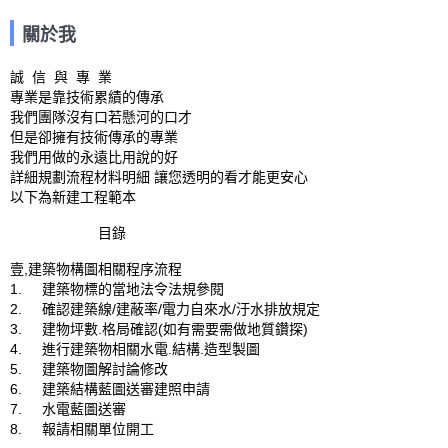
關於我
誠  信  與  專  業

專業是靠技術累績的傳承

我們團隊沒有口若懸河的口才

但是卻擁有技術傳承的專業

我們用做的永遠比用說的好

詳細規劃流程材料明細 讓您透明的看才能更安心

以下為新建工程範本

                      目錄

壹,建築物構圖相關程序流程

1.	建築物標的當地法令法規參閱

2.	確認建築線/建蔽率/電力自來水/汙水排放規定

3.	建物坪數.格局確認(如有需要需做地質鑽探)

4.	進行建築物相關水電.結構.造型製圖

5.	建築物圖解討論修改

6.	建築結構藍圖送審建照申請

7.	水電藍圖送審

8.	報請相關單位開工
