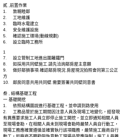
貳 ,前置作業 

1.	敦親睦鄰

2.	工地維護

3.	臨時水電建立

4.	安全維護設施

5.	確認施工環境(動線規劃)

6.	設立臨時工務所

1

7.	設立管制工地進出圍籬鐵門

8.	如採用共同壁施工.請先洽詢鄰房屋主意願

9.	做好鄰損事項.確認鄰房現況.房屋現況拍照會同第三公正
方

10.	鄰房同意共用共同壁.需要簽署共同壁同意書

叁 , 結構基礎工程

一 基礎開挖

1.	依照結構圖說進行基礎工程。並申請到路使用

2.	工務品管於施工期間因注意人員及現場工地變化，經發現
有異應要求施工人員立即停止施工開挖，並立即通知相關人員
至現場會勘，在相關人員未到現場會勘時嚴禁人員自行動工，
現場工務應確實遵循並確實執行該項職務，嚴禁施工廠商自行
動工，如廠商不聽勸阻執意動工現場品管應強制，施工人員離