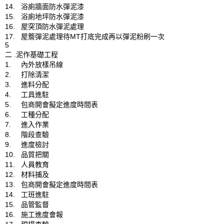
14.	浴廁牆面防水彈泥漆

15.	浴廁地坪防水彈泥漆

16.	屋突頂防水彈泥處理

17.	屋簷彈泥處理待MT打底完成再以彈泥粉刷一次

5

二 .泥作基礎工程

1.	內外放樣吊線

2.	打除清潔

3.	進料分配

4.	工具進駐

5.	包商開會擬定進度時間表

6.	工種分配

7.	進入作業

8.	階段查驗

9.	進度檢討

10.	品質把關

11.	人員教育

12.	材料捕及

13.	包商開會擬定進度時間表

14.	工班進駐

15.	品管監督

16.	施工進度會報
