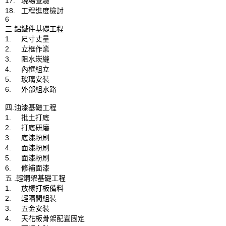
17.	現場查驗

18.	工程進度檢討

6

三.鋁鐵件基礎工程

1.	尺寸丈量

2.	立框作業

3.	阻水崁縫

4.	內框組立

5.	玻璃安裝

6.	外部組水路

四.油漆基礎工程

1.	批土打底

2.	打底研磨

3.	底漆粉刷

4.	面漆粉刷

5.	面漆粉刷

6.	修補面漆

五 .輕鋼架基礎工程

1.	放樣打板備料

2.	輕隔間組裝

3.	五金安裝

4.	天花板骨架配置固定
