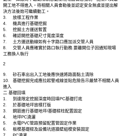
開工地不得進入，待相關人員會勘後並認定安全無虞並提出解
決方法後始可繼續動工。

3.	放樣工程作業

4.	機具進行基礎挖掘

5.	挖掘土方運送暫置

6.	確認開挖基礎尺寸寬度深度

7.	土方運送動線如有十字路口應加派交管人員

8.	交管人員應確實於路口執行勤務.要離開位子因通知現場
工務換人執行

2

9.	砂石車出出入工地後應快速將路面黏土清除

10.	基礎挖掘完成應拉起警戒線並貼危險告示嚴禁不相關人員
進入

二 基礎回填

1.	到達限定挖掘深度時回填PC基礎打底

2.	於基礎地坪放樣打版

3.	鋼筋進行基礎地坪/基礎樑柱配置固定

4.	地坪PC澆灑

5.	水電PVC管路預留配置管固定作業

6.	板模基礎樑及設備坑道牆壁組模安裝固定

7.	PC澆灌
