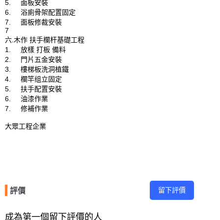
5.	面板安裝

6.	浴廁骨架配置固定

7.	面板修裁安裝

7

六.木作 扶手欄杆基礎工程

1.	放樣 打板 備料

2.	門片五金安裝

3.	樓梯板洗洞植鐵

4.	欄竿组立固定

5.	扶手配置安裝

6.	油漆作業

7.	修補作業

大眾工程企業

留下評價
評價
成為第一個留下評價的人