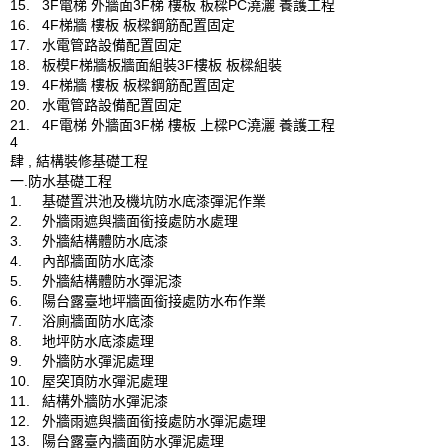
15.	3F電梯 外牆面3F梯 樓板 板樑PC澆灑 養護工程

16.	4F梯牆 樓板 板樑鋼筋配置固定

17.	水電管路設備配置固定

18.	板模F梯牆板牆面組裝3F樓板 板樑組裝

19.	4F梯牆 樓板 板樑鋼筋配置固定

20.	水電管路設備配置固定

21.	4F電梯 外牆面3F梯 樓板 上樑PC澆灑 養護工程

4

肆 , 結構裝修基礎工程

一.防水基礎工程

1.	基礎置洪池及機坑防水底漆彈泥作業

2.	外牆雨遮與牆面銜接處防水處理

3.	外牆結構體防水底漆

4.	內部牆面防水底漆

5.	外牆結構體防水彈泥漆

6.	陽台露臺地坪牆面銜接處防水布作業

7.	浴廁牆面防水底漆

8.	地坪防水底漆處理

9.	外牆防水彈泥處理

10.	屋突頂防水彈泥處理

11.	結構外牆防水彈泥漆

12.	外牆雨遮與牆面銜接處防水彈泥處理

13.	陽台露臺內牆面防水彈泥處理
