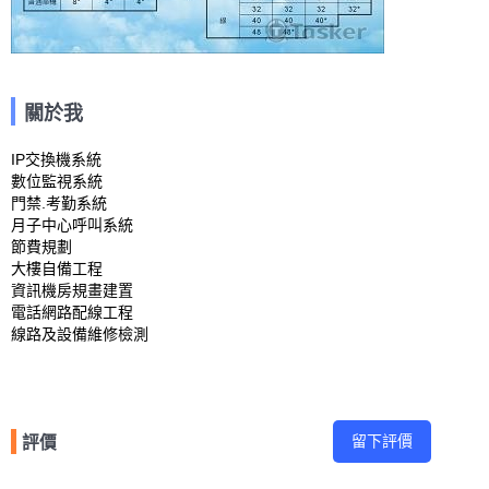
關於我
IP交換機系統  

數位監視系統 

門禁.考勤系統

月子中心呼叫系統

節費規劃  

大樓自備工程

資訊機房規畫建置

電話網路配線工程

線路及設備維修檢測
留下評價
評價