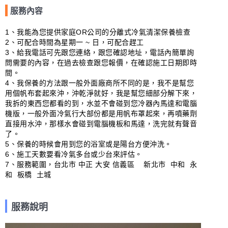
服務內容
1、我能為您提供家庭OR公司的分離式冷氣清潔保養檢查

2、可配合時間為星期一 ~ 日，可配合趕工

3、給我電話可先跟您連絡，跟您確認地址，電話內簡單詢
問需要的內容，在過去檢查跟您報價，在確認施工日期即時
間。

4、我保養的方法跟一般外面廠商所不同的是，我不是幫您
用個帆布套起來沖，沖乾淨就好，我是幫您細部分解下來，
我拆的東西您都看的到，水並不會碰到您冷器內馬達和電腦
機版，一般外面冷氣行大部份都是用帆布罩起來，再噴藥劑
直接用水沖，那樣水會碰到電腦機板和馬達，洗完就有聲音
了。

5、保養的時候會用到您的浴室或是陽台方便沖洗。

6、施工天數要看冷氣多台或少台來評估。

7、服務範圍，台北市 中正 大安 信義區    新北市  中和  永
和  板橋  土城
服務說明