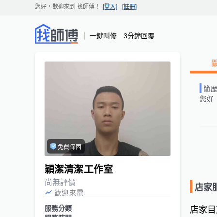
您好，歡迎來到
找師傅
！
[登入]
[註冊]
一鍵叫修 3分鐘回覆
簡
您好
免費保固
穎潔清潔工作室
尚無評價
店家
歡迎來電
服務分類
店家目