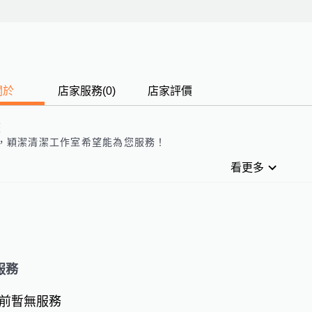
關於
店家服務
(
0
)
店家評價
歷
，
穎潔清潔工作室
希望能為您服務！
看更多
服務
前暫無服務