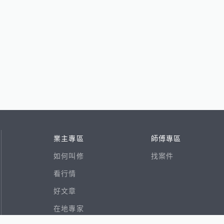
業主專區
師傅專區
如何叫修
找案件
看行情
好文章
在地專家