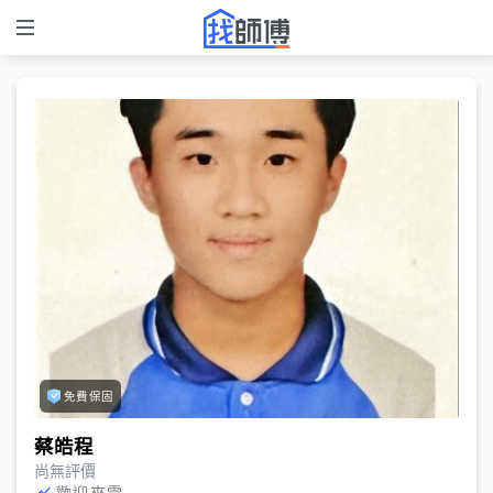
免費保固
蔡皓程
尚無評價
歡迎來電