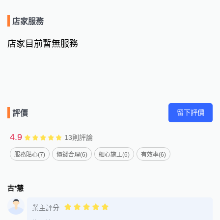
📍服務地區：

新北、板橋、永和、中永和、中和、新莊、三重、新店。

店家服務
📌服務內容包含：

店家目前暫無服務
居家清潔、辦公室清潔、裝潢後細清、地板拋光、地板打蠟、沙
發清洗、囤積症、垃圾屋、火災後清潔、床墊清洗、轉租退租清
潔、外牆清潔、廢棄物清運……等等客製化清潔服務。

📞 歡迎立即來電或私訊洽詢，讓浣熊環保清潔團隊幫您打造乾淨
舒適的生活空間！
留下評價
評價
4.9
13
則評論
服務貼心(7)
價錢合理(6)
細心施工(6)
有效率(6)
古*慧
業主評分