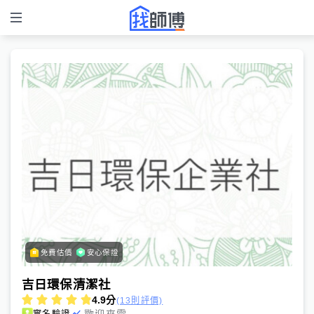
免費估價
安心保證
吉日環保清潔社
4.9
分
(13則評價)
歡迎來電
實名驗證