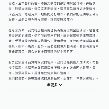
板橋、三重各行政區。不論您需要的是定期居家打掃、鐘點清
潔、裝潢後細清、辦公室定期清潔，還是特殊項目如沙發清洗、
床墊清洗、地毯清潔、地板拋光打蠟等，我們都能提供專業到府
服務，並配合彈性時段安排，讓您省時又放心。

在專業方面，我們特別擅長處理裝潢後清潔與空屋清潔，包含建
案交屋前的細清、退租時的整屋打掃，或是搬家後的深層清理，
皆由受過訓練的清潔人員操作，使用環保、有效的清潔劑與專業
機具，細節不馬虎。此外，我們也提供外牆清潔、套房清潔等中
高難度項目，適合需要全面整理的屋主與租客。

對於居家生活品質有講究的客戶，我們也提供雙人床清洗、布藝
沙發清潔、地毯與床墊深層清洗服務，能有效處理過敏原、塵
蟎、污漬與異味，提升居住健康與舒適度。

我們的優勢不僅在於細膩的清潔品質，更在於「專業與透明」。
所有服務皆可事前免費的線上線下諮詢與報價，並依照坪數、工
看更多
作內容與耗時明確列出細項，讓您無後顧之憂。無論是中和鐘點
清潔、永和居家清潔、新北辦公室定期清潔，還是台北套房清潔
推薦，吉日環保清潔社都是您可靠的選擇。
