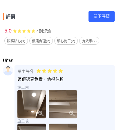
留下評價
評價
5.0
4
則評論
服務貼心(3)
價錢合理(2)
細心施工(2)
有效率(2)
Hj*an
業主評分
師傅認真負責，值得信賴
施工前
施工後