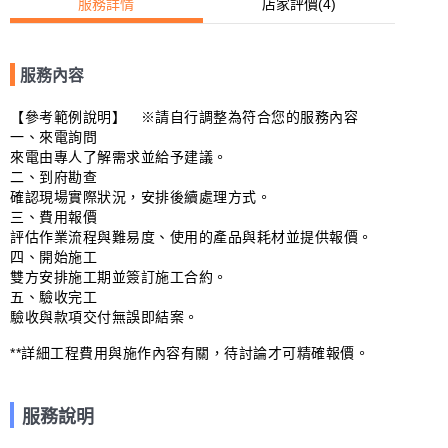
服務詳情
店家評價
(4)
服務內容
【參考範例說明】　※請自行調整為符合您的服務內容

一、來電詢問

來電由專人了解需求並給予建議。

二、到府勘查

確認現場實際狀況，安排後續處理方式。

三、費用報價

評估作業流程與難易度、使用的產品與耗材並提供報價。

四、開始施工

雙方安排施工期並簽訂施工合約。

五、驗收完工

驗收與款項交付無誤即結案。

**詳細工程費用與施作內容有關，待討論才可精確報價。
服務說明