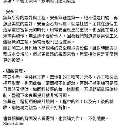
承諾、不偷工減料、款項帳目透明清楚。

- 安全 -

無蕪所有的設計與工程，安全無疑是第一，絕不僅是口號。再
怎麼美感的設計，安全面若有瑕疵，就是枉然。尤其在這個生
活家電豐富多元的時代，用電安全應更加重視。也因此在電路
規畫與施作，無蕪絕不委於他人，因為我們知道這是易偷工又
難察覺的工項，通常發現也已成憾事。

而對施工人員也給予高規格的安全環境與設備，雖對時間與財
務成本會增加，但以更長遠的視野來看，無蕪相信這是非常划
算的投資。

- 細緻管理 -

不要小看一場裝修工程，牽涉到的工種可非常多，各工種彼此
相互影響，也因此每一環節都不能輕忽，否則打掉重練可是曠
日費時又傷財。如同科技廠的每一道製程，若規範都能精準控
制，整體下來良率提升就非常可觀。

無蕪在工程初期的設計規劃、工程中的監工以及完工後的驗
收，都是親力親為，品質不打折扣。

儘管櫥櫃的背面沒人看得到，也要講究作工，不能隨便。 - 
Steve Jobs