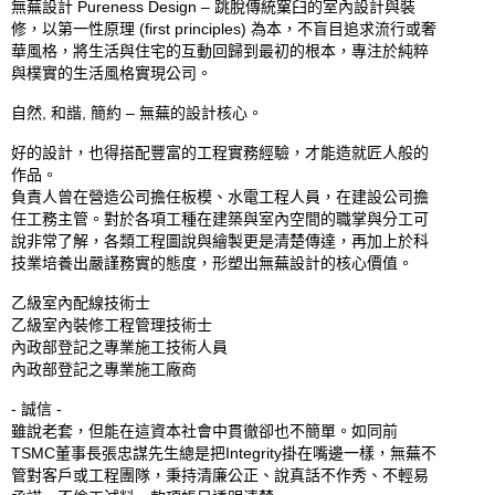
無蕪設計 Pureness Design – 跳脫傳統窠臼的室內設計與裝
修，以第一性原理 (first principles) 為本，不盲目追求流行或奢
華風格，將生活與住宅的互動回歸到最初的根本，專注於純粹
與樸實的生活風格實現公司。

自然, 和諧, 簡約 – 無蕪的設計核心。

好的設計，也得搭配豐富的工程實務經驗，才能造就匠人般的
作品。

負責人曾在營造公司擔任板模、水電工程人員，在建設公司擔
任工務主管。對於各項工種在建築與室內空間的職掌與分工可
說非常了解，各類工程圖說與繪製更是清楚傳達，再加上於科
技業培養出嚴謹務實的態度，形塑出無蕪設計的核心價值。

乙級室內配線技術士

乙級室內裝修工程管理技術士

內政部登記之專業施工技術人員

內政部登記之專業施工廠商

- 誠信 -

雖說老套，但能在這資本社會中貫徹卻也不簡單。如同前
TSMC董事長張忠謀先生總是把Integrity掛在嘴邊一樣，無蕪不
管對客戶或工程團隊，秉持清廉公正、說真話不作秀、不輕易