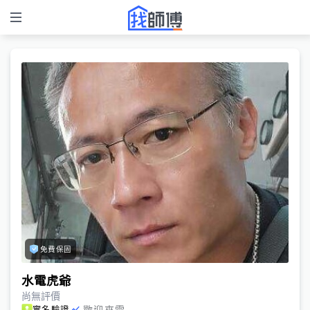
免費保固
水電虎爺
尚無評價
歡迎來電
實名驗證