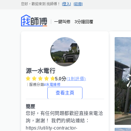
您好，歡迎來到
找師傅
！
[登入]
[註冊]
一鍵叫修 3分鐘回覆
源一水電行
5.0
分
(
1
則評價)
｜服務分類
#水電維修
查看主頁
簡歷
您好，有任何問題都歡迎直接來電洽
詢，謝謝！ 我們的網站連結：
https://utility-contractor-