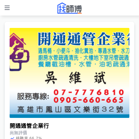
開通通管企業行
尚無評價
66.7
%
接聽率