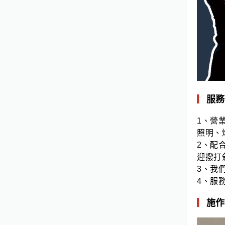
▎
服務
1、營
照明、
2、配
迎撥打
3、我
4、服
▎
施作