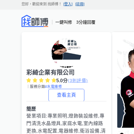
您好，歡迎來到
找師傅
！
[登入]
[註冊]
一鍵叫修 3分鐘回覆
彩綺企業有限公司
5.0
分
(
3
則評價)
｜服務分類
#水電維修
查看主頁
簡歷
營業項目:專業照明,燈飾裝設維修,專
門清洗水晶燈具,家庭水電,室內線路
更換,水電配置,電器維修,衛浴設備,清