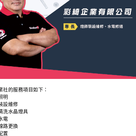
業社的服務項目如下：
照明
裝設維修
清洗水晶燈具
水電
線路更換
配置