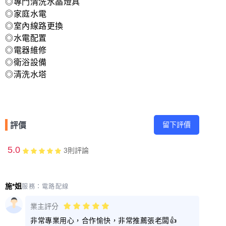
◎專門清洗水晶燈具
◎家庭水電
◎室內線路更換
◎水電配置
◎電器維修
◎衛浴設備
◎清洗水塔
留下評價
評價
5.0
3
則評論
施*姐
服務：
電路配線
業主評分
非常專業用心，合作愉快，非常推薦張老闆👍