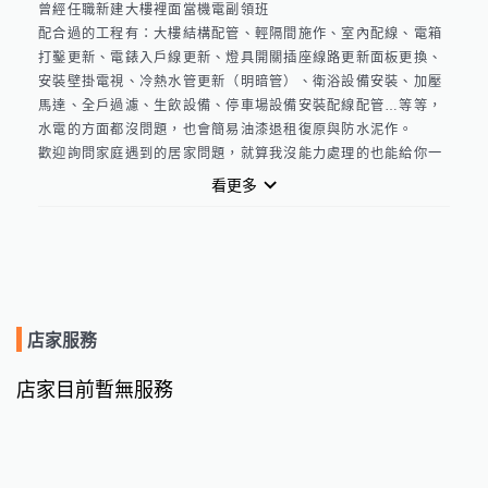
曾經任職新建大樓裡面當機電副領班 

配合過的工程有：大樓結構配管、輕隔間施作、室內配線、電箱
打鑿更新、電錶入戶線更新、燈具開關插座線路更新面板更換、
安裝壁掛電視、冷熱水管更新（明暗管）、衛浴設備安裝、加壓
馬達、全戶過濾、生飲設備、停車場設備安裝配線配管…等等，
水電的方面都沒問題，也會簡易油漆退租復原與防水泥作。

歡迎詢問家庭遇到的居家問題，就算我沒能力處理的也能給你一
份意見，身邊很多工班可以盡力幫你完成目前遇到的問題。

看更多
而且學習過程中～需要的是口碑跟服務品質和謙虛

能服務您的話，請給予機會～謝謝！

估價或安裝過程中會詳細講解，安裝完產品瑕疵一年內享有保
固。

歡迎臉書搜尋-  小白水電工程

line ID - ab21192002
店家服務
店家目前暫無服務