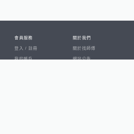
會員服務
關於我們
登入 /
註冊
關於找師傅
我的帳戶
網站公告
幫助中心
免責聲明
我有建議
服務條款
隱私權聲明
數字徵才
100室內設計
8891新車
8891購車菜單
8891中古車