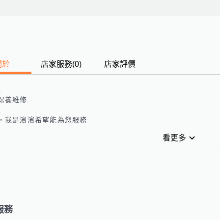
關於
店家服務
(
0
)
店家評價
長
保養維修
歷
，我是濱濱希望能為您服務
看更多
服務