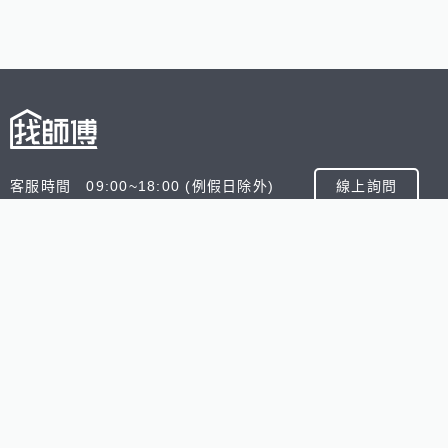
客服時間 09:00~18:00 (例假日除外)
線上詢問
客服信箱 service@945.com.tw
公司名稱 數字科技股份有限公司
追蹤我們
518熊班
518找好公司
小雞上工
台灣8591寶物交