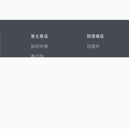
業主專區
師傅專區
如何叫修
找案件
看行情
好文章
在地專家
RSS索引
易網
香港8591寶物交易網
591租屋
591新建案
591售屋
591實價登錄