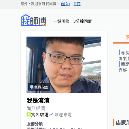
您好，歡迎來到
找師傅
！
[登入]
[註冊]
一鍵叫修 3分鐘回覆
專
冷氣
簡
您好
免費保固
我是濱濱
尚無評價
實名驗證
歡迎來電
店家
服務分類