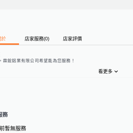
關於
店家服務
(
0
)
店家評價
歷
，
霖鋐鋁業有限公司
希望能為您服務！
看更多
服務
前暫無服務