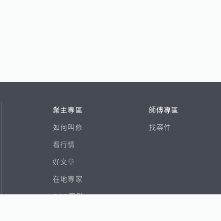
業主專區
師傅專區
如何叫修
找案件
看行情
好文章
在地專家
RSS索引