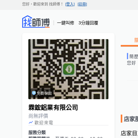
您好，歡迎來到
找師傅
！
[登入]
[註冊]
一鍵叫修 3分鐘回覆
簡
您好
免費保固
霖鋐鋁業有限公司
尚無評價
店家
歡迎來電
服務分類
店家目