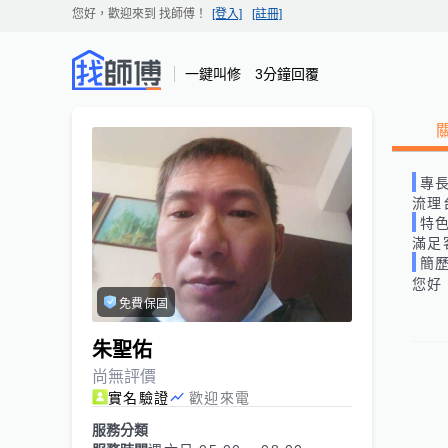
您好，歡迎來到
找師傅
！
[登入]
[註冊]
一鍵叫修 3分鐘回覆
專
流理
特
滿足
簡
您好
免費保固
朱聖佑
尚無評價
實名驗證
歡迎來電
服務分類