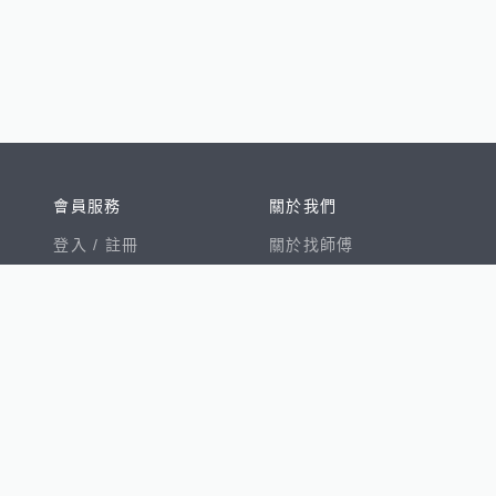
會員服務
關於我們
登入 /
註冊
關於找師傅
我的帳戶
網站公告
幫助中心
免責聲明
我有建議
服務條款
隱私權聲明
數字徵才