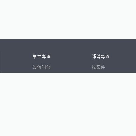
業主專區
師傅專區
如何叫修
找案件
看行情
好文章
在地專家
RSS索引