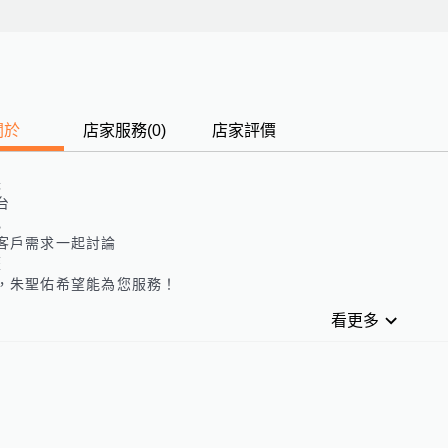
關於
店家服務
(
0
)
店家評價
長
台
色
客戶需求一起討論
歷
，朱聖佑希望能為您服務！
看更多