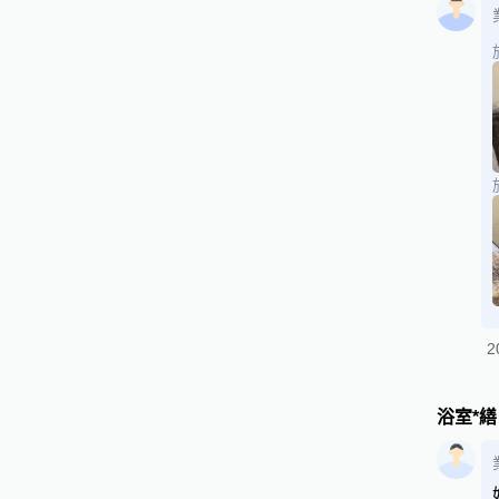
2
浴室*繕