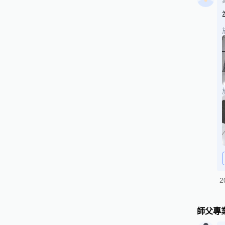
2
師父專業*