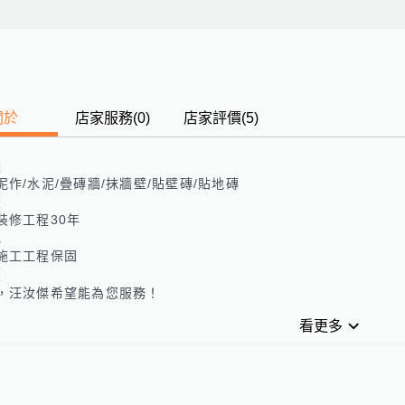
關於
店家服務
(
0
)
店家評價
(5)
長
泥作/水泥/疊磚牆/抹牆壁/貼壁磚/貼地磚
歷
裝修工程30年
色
施工工程保固
歷
，汪汝傑希望能為您服務！
看更多