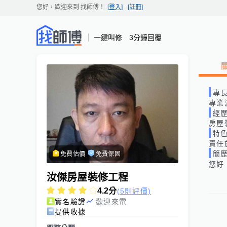
您好，歡迎來到
找師傅
！
[登入]
[註冊]
一鍵叫修 3分鐘回覆
專
專業
經
房屋
特
責任
簡
免費估價
免費保固
您好
汝傑房屋裝修工程
4.2
分
(5則評價)
實名驗證
歡迎來電
提供收據