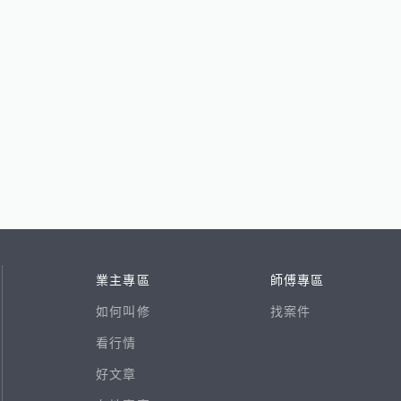
業主專區
師傅專區
如何叫修
找案件
看行情
好文章