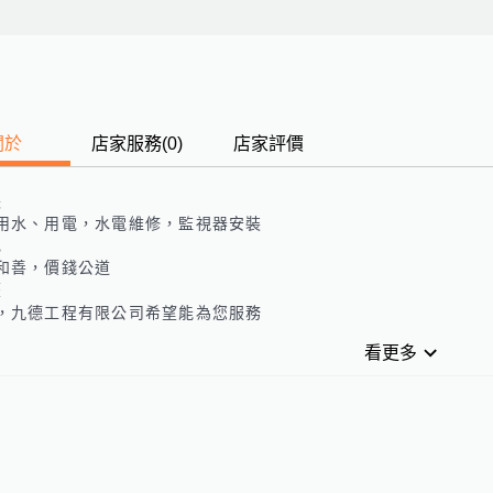
關於
店家服務
(
0
)
店家評價
長
用水、用電，水電維修，監視器安裝
色
和善，價錢公道
歷
，九德工程有限公司希望能為您服務
看更多