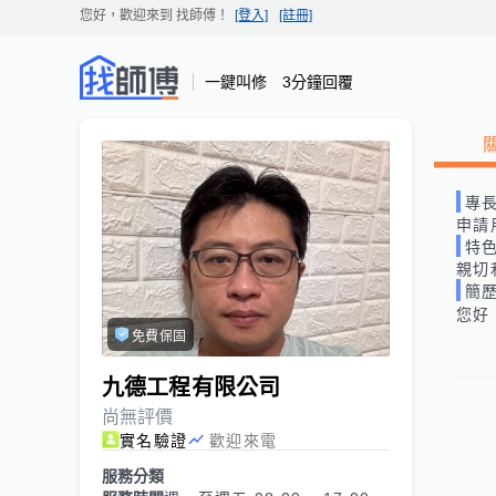
您好，歡迎來到
找師傅
！
[登入]
[註冊]
一鍵叫修 3分鐘回覆
專
申請
特
親切
簡
您好
免費保固
九德工程有限公司
尚無評價
實名驗證
歡迎來電
服務分類