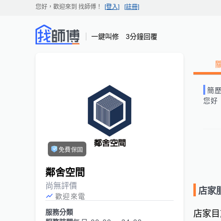
您好，歡迎來到
找師傅
！
[登入]
[註冊]
一鍵叫修 3分鐘回覆
簡
您好
免費保固
鄰舍空間
尚無評價
店家
歡迎來電
服務分類
店家目