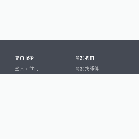
會員服務
關於我們
登入 /
註冊
關於找師傅
我的帳戶
網站公告
幫助中心
免責聲明
我有建議
服務條款
隱私權聲明
數字徵才