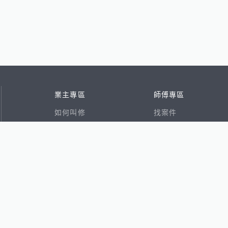
業主專區
師傅專區
如何叫修
找案件
看行情
好文章
在地專家
RSS索引