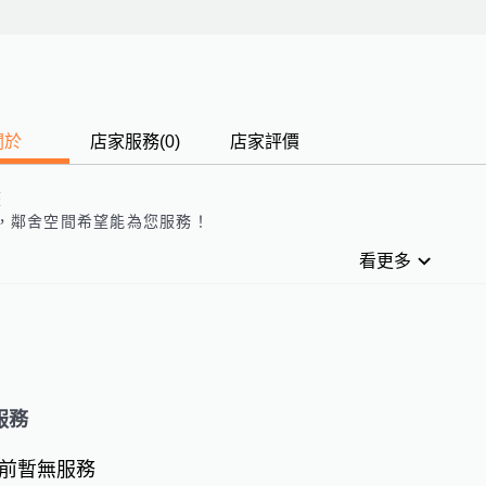
關於
店家服務
(
0
)
店家評價
歷
，
鄰舍空間
希望能為您服務！
看更多
服務
前暫無服務