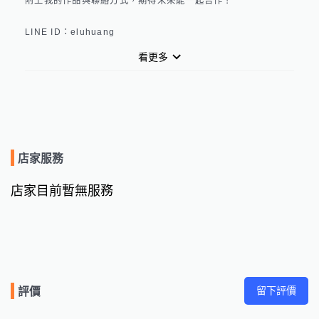
附上我的作品與聯絡方式，期待未來能一起合作！

LINE ID：eluhuang

作品連結：https://reurl.cc/k5ZR6r
看更多
店家服務
店家目前暫無服務
留下評價
評價