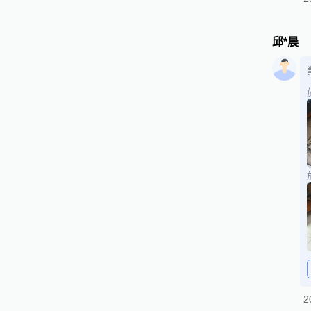
邱*晨
2