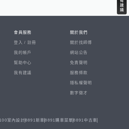
會員服務
關於我們
登入 /
註冊
關於找師傅
我的帳戶
網站公告
幫助中心
免責聲明
我有建議
服務條款
隱私權聲明
數字徵才
100室內設計
8891新車
8891購車菜單
8891中古車