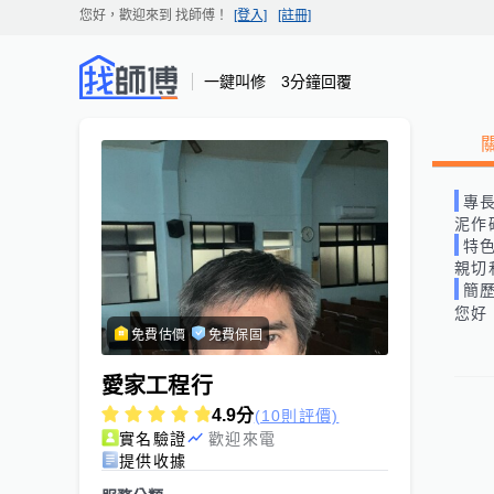
您好，歡迎來到
找師傅
！
[登入]
[註冊]
一鍵叫修 3分鐘回覆
專
泥作
特
親切
簡
您好
免費估價
免費保固
愛家工程行
4.9
分
(10則評價)
實名驗證
歡迎來電
提供收據