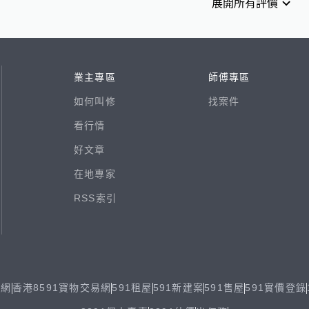
展開所有評價
業主專區
師傅專區
如何叫修
找案件
看行情
好文章
在地專家
RSS索引
易網
香港8591寶物交易網
591租屋
591新建案
591售屋
591實價登錄