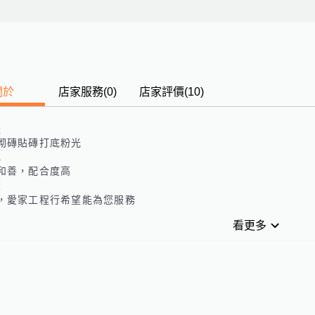
關於
店家服務
(
0
)
店家評價
(10)
長
砌磚貼磚打底粉光
色
和善，配合度高
歷
，愛家工程行希望能為您服務
看更多