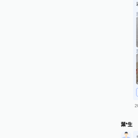
2
葉*生