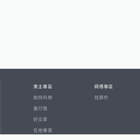
業主專區
師傅專區
如何叫修
找案件
看行情
好文章
在地專家