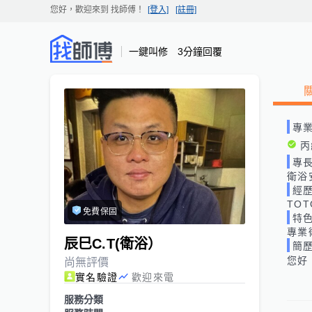
您好，歡迎來到
找師傅
！
[登入]
[註冊]
一鍵叫修 3分鐘回覆
專
丙
專
衛浴
經
TO
免費保固
特
專業
辰巳C.T(衛浴）
簡
您好
尚無評價
實名驗證
歡迎來電
服務分類