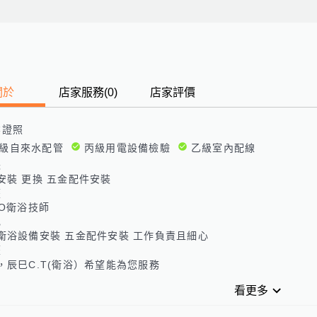
關於
店家服務
(
0
)
店家評價
業證照
級自來水配管
丙級用電設備檢驗
乙級室內配線
長
安裝 更換 五金配件安裝
歷
TO衛浴技師
色
衛浴設備安裝 五金配件安裝 工作負責且細心
歷
，辰巳C.T(衛浴）希望能為您服務
看更多