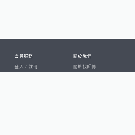
會員服務
關於我們
登入 /
註冊
關於找師傅
我的帳戶
網站公告
幫助中心
免責聲明
我有建議
服務條款
隱私權聲明
數字徵才