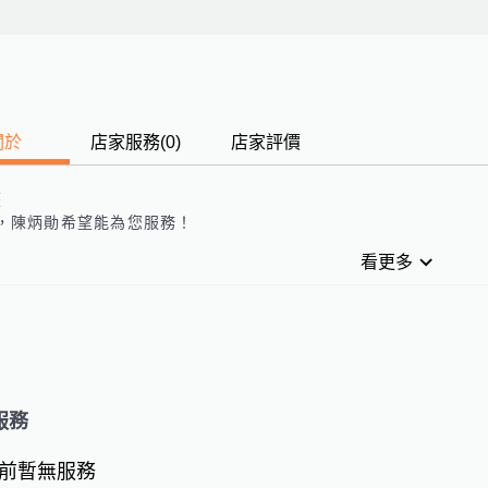
關於
店家服務
(
0
)
店家評價
歷
，
陳炳勛
希望能為您服務！
看更多
服務
前暫無服務