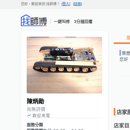
您好，歡迎來到
找師傅
！
[登入]
[註冊]
一鍵叫修 3分鐘回覆
簡
您好
陳炳勛
尚無評價
店家
歡迎來電
服務分類
店家目