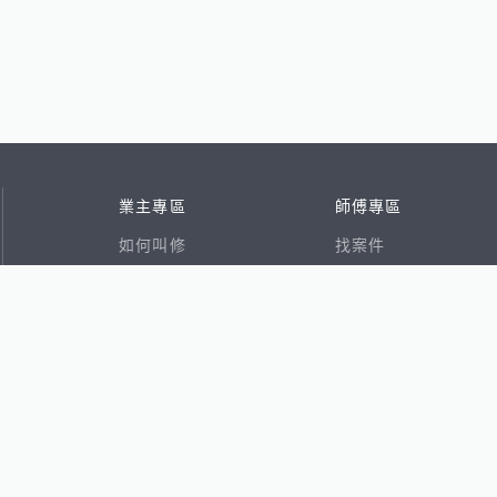
業主專區
師傅專區
如何叫修
找案件
看行情
好文章
在地專家
RSS索引