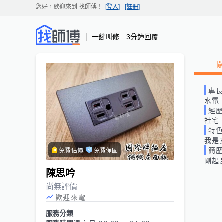
您好，歡迎來到
找師傅
！
[登入]
[註冊]
一鍵叫修 3分鐘回覆
專
水電
經
社宅
特
我是
簡
免費估價
免費保固
剛起
陳思吟
尚無評價
歡迎來電
服務分類