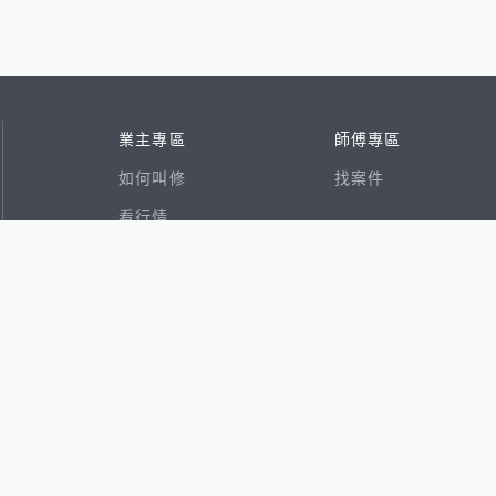
業主專區
師傅專區
如何叫修
找案件
看行情
好文章
在地專家
RSS索引
易網
香港8591寶物交易網
591租屋
591新建案
591售屋
591實價登錄