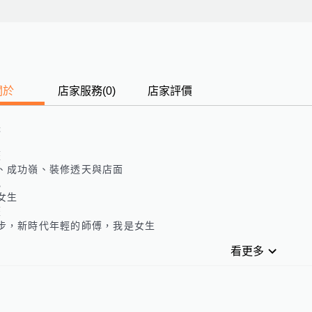
關於
店家服務
(
0
)
店家評價
長
歷
、成功嶺、裝修透天與店面
色
女生
歷
步，新時代年輕的師傅，我是女生
看更多