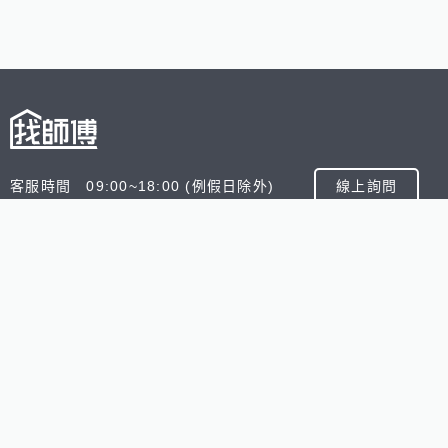
客服時間 09:00~18:00 (例假日除外)
線上詢問
客服信箱 service@945.com.tw
公司名稱 數字科技股份有限公司
追蹤我們
518熊班
518找好公司
小雞上工
台灣8591寶物交