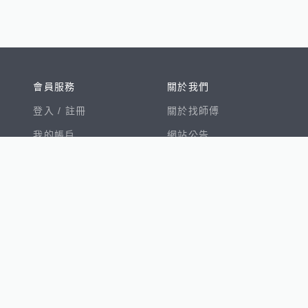
會員服務
關於我們
登入 /
註冊
關於找師傅
我的帳戶
網站公告
幫助中心
免責聲明
我有建議
服務條款
隱私權聲明
數字徵才
100室內設計
8891新車
8891購車菜單
8891中古車