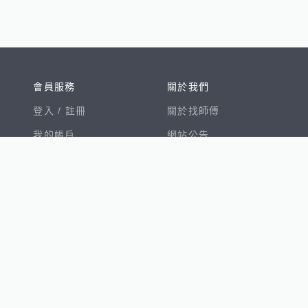
會員服務
關於我們
登入 /
註冊
關於找師傅
我的帳戶
網站公告
幫助中心
免責聲明
我有建議
服務條款
隱私權聲明
數字徵才
100室內設計
8891新車
8891購車菜單
8891中古車