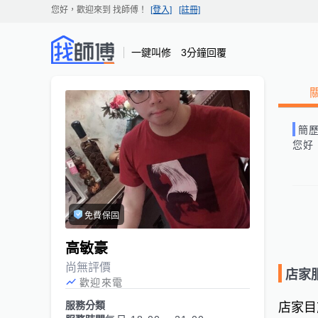
您好，歡迎來到
找師傅
！
[登入]
[註冊]
一鍵叫修 3分鐘回覆
簡
您好
免費保固
高敏豪
尚無評價
店家
歡迎來電
服務分類
店家目