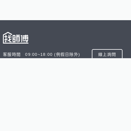
客服時間 09:00~18:00 (例假日除外)
線上詢問
客服信箱 service@945.com.tw
公司名稱 數字科技股份有限公司
追蹤我們
518熊班
518找好公司
小雞上工
台灣8591寶物交