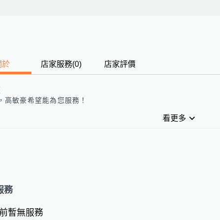
關於
店家服務
(
0
)
店家評價
歷
，
高敏豪
希望能為您服務！
看更多
服務
前暫無服務