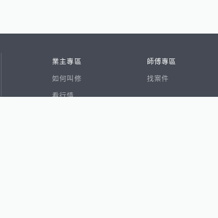
業主專區
師傅專區
如何叫修
找案件
看行情
好文章
在地專家
RSS索引
易網
香港8591寶物交易網
591租屋
591新建案
591售屋
591實價登錄