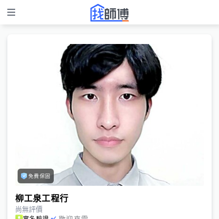
免費保固
柳工泉工程行
尚無評價
歡迎來電
實名驗證