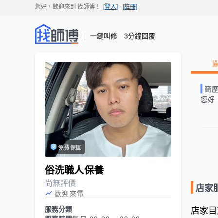
您好，歡迎來到
找師傅
！
[登入]
[註冊]
一鍵叫修 3分鐘回覆
簡
您好
免費保固
俗洗職人保養
尚無評價
店家
歡迎來電
服務分類
店家目