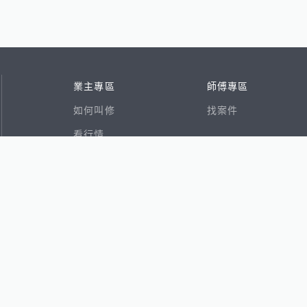
業主專區
師傅專區
如何叫修
找案件
看行情
好文章
在地專家
RSS索引
易網
香港8591寶物交易網
591租屋
591新建案
591售屋
591實價登錄