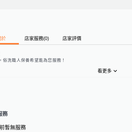
關於
店家服務
(
0
)
店家評價
歷
，
俗洗職人保養
希望能為您服務！
看更多
服務
前暫無服務