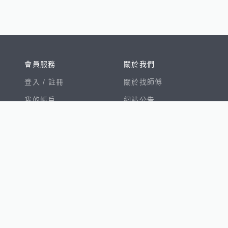
會員服務
關於我們
登入 /
註冊
關於找師傅
我的帳戶
網站公告
幫助中心
免責聲明
我有建議
服務條款
隱私權聲明
數字徵才
100室內設計
8891新車
8891購車菜單
8891中古車