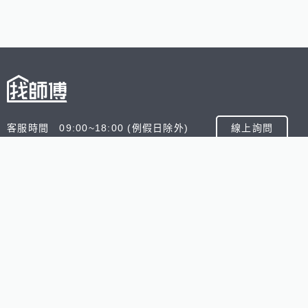
客服時間 09:00~18:00 (例假日除外)
線上詢問
客服信箱 service@945.com.tw
公司名稱 數字科技股份有限公司
追蹤我們
518熊班
518找好公司
小雞上工
台灣8591寶物交