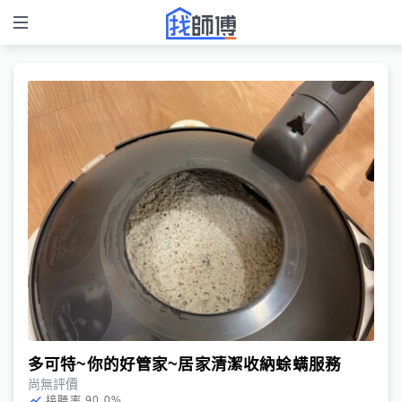
多可特~你的好管家~居家清潔收納蜍螨服務
尚無評價
90.0
%
接聽率