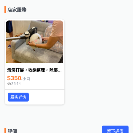
店家服務
清潔打掃，收納整理，除塵滿，煮素食餐
$
350
/
小時
2544
服務詳情
留下評價
評價